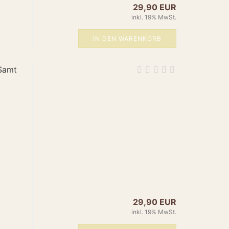
29,90 EUR
er",
inkl. 19% MwSt.
/www.amun-online.de/23-tischleuchte.html",
y": "EUR",
IN DEN WARENKORB
.00",
: "https://schema.org/NewCondition",
 "https://schema.org/InStock"
 Samt
duct",
Tischleuchte Erdbeere Messing",
pe": "Brand", "name": "Amun" },
ischleuchten",
essing",
"Verspielte Erdbeeren-Tischleuchte aus Messing mit
gn.",
ps://www.amun-
s/product_images/popup_images/24-erdbeere.jpg",
29,90 EUR
/www.amun-online.de/24-erdbeere.html",
inkl. 19% MwSt.
er",