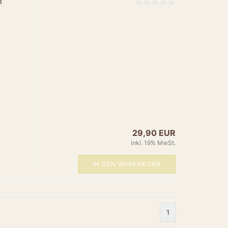
m
: "https://schema.org/NewCondition",
 "https://schema.org/InStock"
duct",
Tischleuchte mit Fuß Messing",
pe": "Brand", "name": "Amun" },
ischleuchten",
essing",
"Tischleuchte mit elegantem Fuß aus Messing. Stabiles
m Licht.",
ps://www.amun-
29,90 EUR
s/product_images/popup_images/26-leuchte-fuss.jpg",
inkl. 19% MwSt.
/www.amun-online.de/26-leuchte-fuss.html",
IN DEN WARENKORB
er",
/www.amun-online.de/26-leuchte-fuss.html",
y": "EUR",
.00",
: "https://schema.org/NewCondition",
1
 "https://schema.org/InStock"