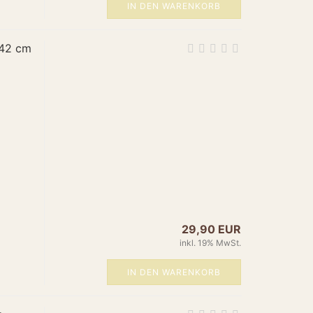
/www.amun-online.de/24-erdbeere.html",
IN DEN WARENKORB
y": "EUR",
.00",
: "https://schema.org/NewCondition",
 42 cm
 "https://schema.org/InStock"
duct",
Stehleuchte Messing",
pe": "Brand", "name": "Amun" },
ischleuchten",
essing",
"Elegante Stehleuchte aus Messing für stimmungsvolles
ps://www.amun-
s/product_images/popup_images/25-stehleuchte.jpg",
29,90 EUR
/www.amun-online.de/25-stehleuchte.html",
inkl. 19% MwSt.
er",
IN DEN WARENKORB
/www.amun-online.de/25-stehleuchte.html",
y": "EUR",
.00",