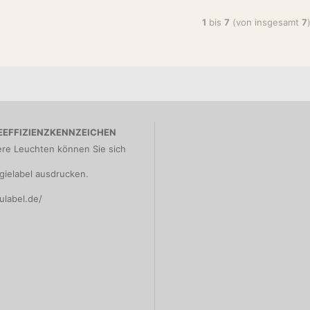
}
},
1
bis
7
(von insgesamt
7
{
"@type": "Pro
"name": "Amun T
"brand": { "@ty
"category": "T
"material": "M
"description": 
Design und warme
EEFFIZIENZKENNZEICHEN
"image": "htt
ere Leuchten können Sie sich
online.de/images
"url": "https://
gielabel ausdrucken.
"offers": {
"@type": "Off
ulabel.de/
"url": "https:/
"priceCurrenc
"price": "165
"itemCondition"
"availability":
}
},