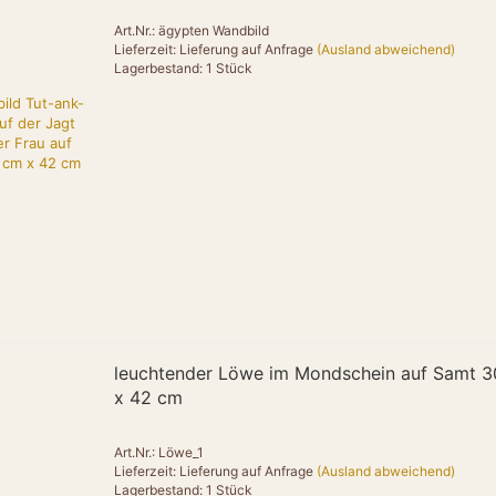
"name": "Amu
Art.Nr.: ägypten Wandbild
"url": "https:/
Lieferzeit: Lieferung auf Anfrage
(Ausland abweichend)
"logo": "https:
Lagerbestand: 1 Stück
"description": 
Formgebung.",
"image": "htt
online.de/image
"url": "https:/
"offers": {
"@type": "Off
"url": "https:/
"priceCurrenc
"price": "139
"itemCondition"
"availability":
}
},
leuchtender Löwe im Mondschein auf Samt 
{
x 42 cm
"@type": "Pro
"name": "Amun T
"brand": { "@ty
Art.Nr.: Löwe_1
Lieferzeit: Lieferung auf Anfrage
(Ausland abweichend)
"category": "T
Lagerbestand: 1 Stück
"material": "M