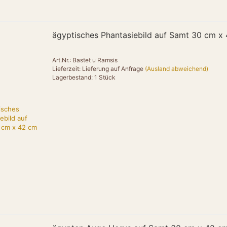
"url": "https:/
"priceCurrenc
"price": "155
"itemCondition"
ägyptisches Phantasiebild auf Samt 30 cm x
"availability":
}
},
Art.Nr.: Bastet u Ramsis
Lieferzeit: Lieferung auf Anfrage
(Ausland abweichend)
Lagerbestand: 1 Stück
{
"@type": "Pro
"name": "Amun 
"brand": { "@ty
"category": "T
"material": "M
"description": 
Raumlicht.",
"image": "htt
online.de/image
"url": "https:/
"offers": {
"@type": "Off
"url": "https:/
"priceCurrenc
"price": "179