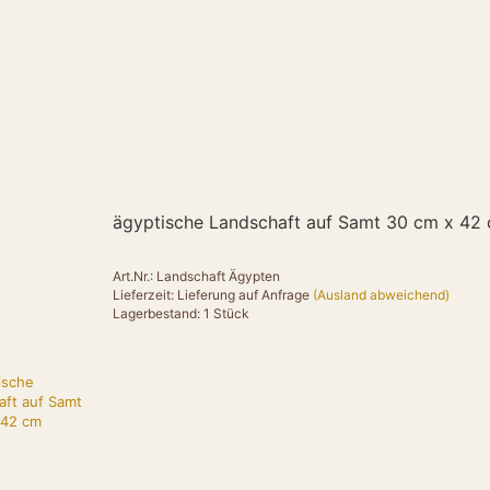
"image": "htt
online.de/image
"url": "https:/
"offers": {
"@type": "Off
"url": "https:/
"priceCurrenc
"price": "149
"itemCondition"
"availability":
}
ägyptische Landschaft auf Samt 30 cm x 42
},
Art.Nr.: Landschaft Ägypten
{
Lieferzeit: Lieferung auf Anfrage
(Ausland abweichend)
"@type": "Pro
Lagerbestand: 1 Stück
"name": "Amun 
"brand": { "@ty
"category": "T
"material": "M
"description": 
Lichtcharakter.",
"image": "htt
online.de/image
"url": "https:/