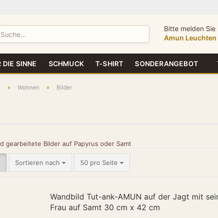
Bitte melden Sie 
Lieferland
Amun Leuchten
 DIE SINNE
SCHMUCK
T-SHIRT
SONDERANGEBOT
<!--
============
AMUN EXKLUSIV
»
»
e
Wohnen
Bilder
JSON-LD: Alle 
Für Gambio: Co
KORRIGIERTE VER
============
-->
Konto 
 gearbeitete Bilder auf Papyrus oder Samt
Passw
<script type="ap
Sortieren nach
50 pro Seite
{
"@context": "ht
"@graph": [
Wandbild Tut-ank-AMUN auf der Jagt mit sei
{
Frau auf Samt 30 cm x 42 cm
"@type": "Orga