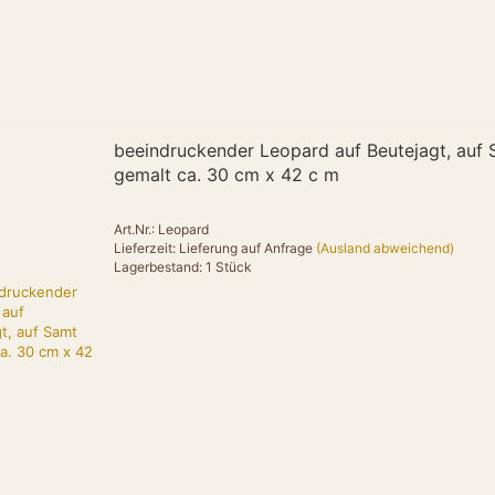
"offers": {
"@type": "Off
"url": "https:/
"priceCurrenc
"price": "139
"itemCondition"
"availability":
beeindruckender Leopard auf Beutejagt, auf
}
gemalt ca. 30 cm x 42 c m
},
{
Art.Nr.: Leopard
"@type": "Pro
Lieferzeit: Lieferung auf Anfrage
(Ausland abweichend)
Lagerbestand: 1 Stück
"name": "Amun 
"brand": { "@ty
"category": "T
"material": "M
"description": 
organischem Desi
"image": "htt
online.de/image
"url": "https:/
"offers": {
"@type": "Off