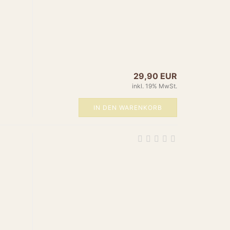
Ufo-Tischleuchte aus Messing - Variante 21. Designstarke
.",
ps://www.amun-
s/product_images/popup_images/21-ufo.jpg",
/www.amun-online.de/21-ufo.html",
er",
29,90 EUR
/www.amun-online.de/21-ufo.html",
inkl. 19% MwSt.
y": "EUR",
.00",
: "https://schema.org/NewCondition",
IN DEN WARENKORB
 "https://schema.org/InStock"
duct",
Tischleuchte Messing Modell 22",
pe": "Brand", "name": "Amun" },
ischleuchten",
essing",
Exklusive Tischleuchte aus Messing mit individuellem