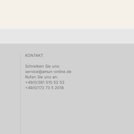
)
duct",
ischleuchte Oriental Messing",
pe": "Brand", "name": "Amun" },
ischleuchten",
essing",
"Orientalische Tischleuchte aus Messing mit authentischem
KONTAKT
m Lichtspiel.",
ps://www.amun-
Schreiben Sie uns:
/product_images/popup_images/27-oriental.jpg",
service@amun-online.de
www.amun-online.de/27-oriental.html",
Rufen Sie uns an:
+49/0/381 510 52 53
er",
+49/0/172 73 5 2018
/www.amun-online.de/27-oriental.html",
y": "EUR",
.00",
: "https://schema.org/NewCondition",
 "https://schema.org/InStock"