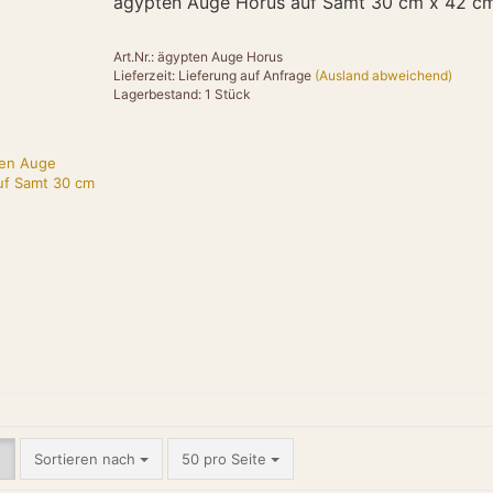
ägypten Auge Horus auf Samt 30 cm x 42 c
"itemCondition"
"availability":
}
Art.Nr.: ägypten Auge Horus
},
Lieferzeit: Lieferung auf Anfrage
(Ausland abweichend)
Lagerbestand: 1 Stück
{
"@type": "Pro
"name": "Amun 
"brand": { "@ty
"category": "T
"material": "M
"description": 
Design mit sanfte
"image": "htt
online.de/image
"url": "https:/
"offers": {
"@type": "Off
"url": "https:/
"priceCurrenc
"price": "159
"itemCondition"
Sortieren nach
50 pro Seite
"availability":