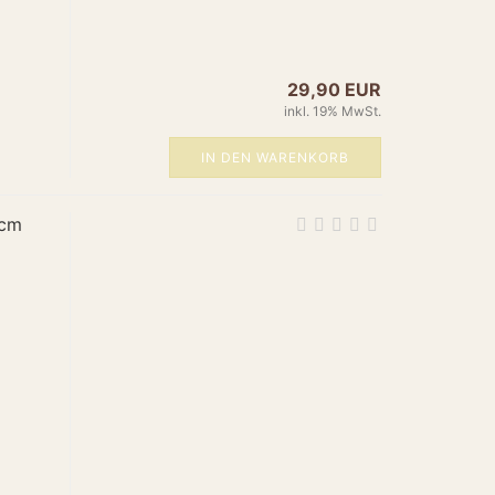
ps://www.amun-
s/product_images/popup_images/22-leuchte.jpg",
/www.amun-online.de/22-leuchte.html",
29,90 EUR
er",
/www.amun-online.de/22-leuchte.html",
inkl. 19% MwSt.
y": "EUR",
.00",
IN DEN WARENKORB
: "https://schema.org/NewCondition",
 "https://schema.org/InStock"
 cm
duct",
Tischleuchte Messing Modell 23",
pe": "Brand", "name": "Amun" },
ischleuchten",
essing",
"Handgefertigte Tischleuchte aus Messing mit warmem
ps://www.amun-
s/product_images/popup_images/23-tischleuchte.jpg",
/www.amun-online.de/23-tischleuchte.html",