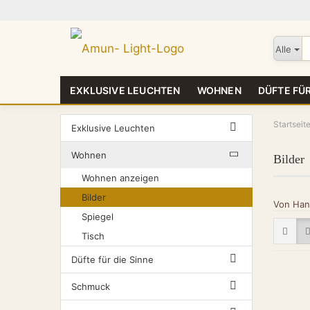
Alle
EXKLUSIVE LEUCHTEN
WOHNEN
DÜFTE FÜR
Startseit
Exklusive Leuchten
Wohnen
Bilder
Wohnen anzeigen
Bilder
Von Hand
Spiegel
Tisch
Düfte für die Sinne
Schmuck