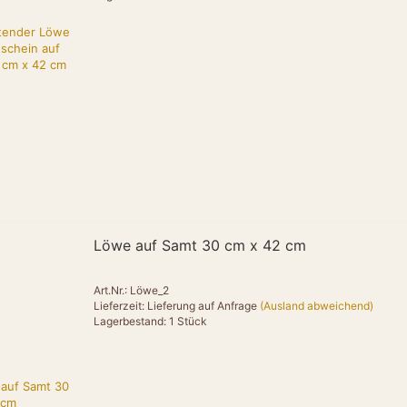
"description": "
Raumbeleuchtung
"image": "htt
online.de/image
"url": "https:/
"offers": {
"@type": "Off
"url": "https:/
"priceCurrenc
"price": "145
"itemCondition"
"availability":
}
},
Löwe auf Samt 30 cm x 42 cm
{
Art.Nr.: Löwe_2
"@type": "Pro
Lieferzeit: Lieferung auf Anfrage
(Ausland abweichend)
"name": "Amun 
Lagerbestand: 1 Stück
"brand": { "@ty
"category": "T
"material": "M
"description": "
Charakter.",