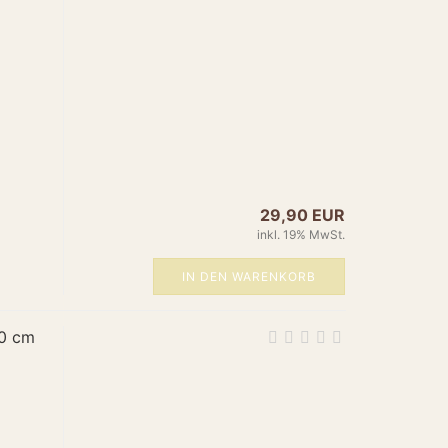
n",
/www.amun-online.de",
//www.amun-online.de/images/logo.png",
"Ufo-Tischleuchte aus Messing mit außergewöhnlicher
ps://www.amun-
s/product_images/popup_images/20-ufo.jpg",
/www.amun-online.de/20-ufo.html",
er",
/www.amun-online.de/20-ufo.html",
29,90 EUR
y": "EUR",
inkl. 19% MwSt.
.00",
: "https://schema.org/NewCondition",
 "https://schema.org/InStock"
IN DEN WARENKORB
30 cm
duct",
ischleuchte Ufo Messing Modell 21",
pe": "Brand", "name": "Amun" },
ischleuchten",
essing",