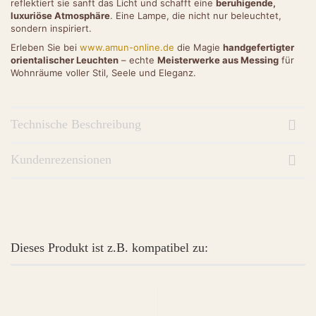
reflektiert sie sanft das Licht und schafft eine
beruhigende,
luxuriöse Atmosphäre
. Eine Lampe, die nicht nur beleuchtet,
sondern inspiriert.
Erleben Sie bei
www.amun-online.de
die Magie
handgefertigter
orientalischer Leuchten
– echte
Meisterwerke aus Messing
für
Wohnräume voller Stil, Seele und Eleganz.
Technische Beschreibung
Kundenrezensionen
Dieses Produkt ist z.B. kompatibel zu: