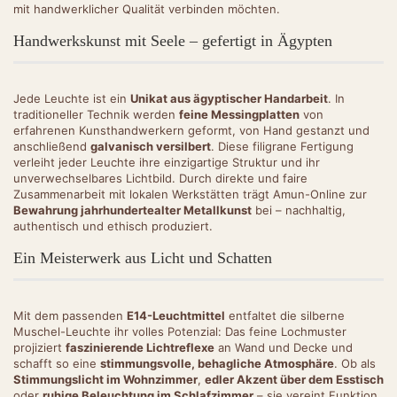
mit handwerklicher Qualität verbinden möchten.
Handwerkskunst mit Seele – gefertigt in Ägypten
Jede Leuchte ist ein
Unikat aus ägyptischer Handarbeit
. In
traditioneller Technik werden
feine Messingplatten
von
erfahrenen Kunsthandwerkern geformt, von Hand gestanzt und
anschließend
galvanisch versilbert
. Diese filigrane Fertigung
verleiht jeder Leuchte ihre einzigartige Struktur und ihr
unverwechselbares Lichtbild. Durch direkte und faire
Zusammenarbeit mit lokalen Werkstätten trägt Amun-Online zur
Bewahrung jahrhundertealter Metallkunst
bei – nachhaltig,
authentisch und ethisch produziert.
Ein Meisterwerk aus Licht und Schatten
Mit dem passenden
E14-Leuchtmittel
entfaltet die silberne
Muschel-Leuchte ihr volles Potenzial: Das feine Lochmuster
projiziert
faszinierende Lichtreflexe
an Wand und Decke und
schafft so eine
stimmungsvolle, behagliche Atmosphäre
. Ob als
Stimmungslicht im Wohnzimmer
,
edler Akzent über dem Esstisch
oder
ruhige Beleuchtung im Schlafzimmer
– sie vereint Funktion,