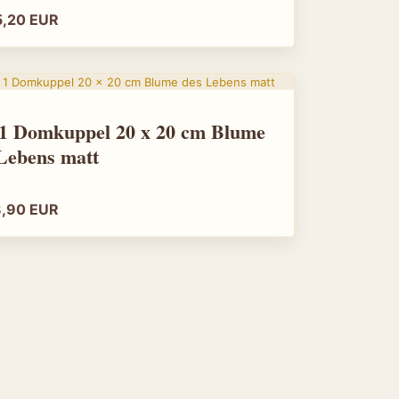
/www.amun-online.de/24-erdbeere.html",
5,20 EUR
y": "EUR",
.00",
: "https://schema.org/NewCondition",
 "https://schema.org/InStock"
 1 Domkuppel 20 x 20 cm Blume
Lebens matt
duct",
Stehleuchte Messing",
pe": "Brand", "name": "Amun" },
ischleuchten",
8,90 EUR
essing",
"Elegante Stehleuchte aus Messing für stimmungsvolles
ps://www.amun-
s/product_images/popup_images/25-stehleuchte.jpg",
/www.amun-online.de/25-stehleuchte.html",
er",
/www.amun-online.de/25-stehleuchte.html",
y": "EUR",
.00",