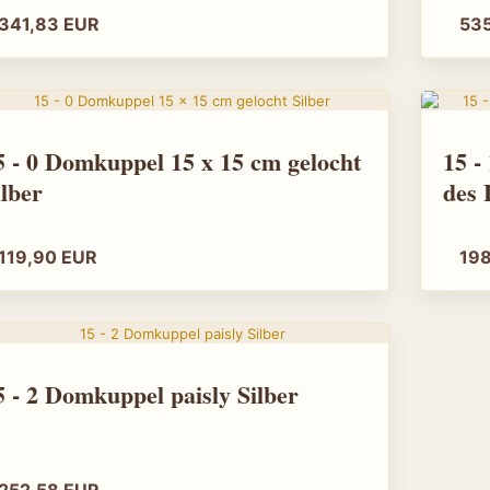
"url": "https:/
341,83 EUR
53
"priceCurrenc
"price": "155
"itemCondition"
"availability":
}
},
5 - 0 Domkuppel 15 x 15 cm gelocht
15 -
{
ilber
des 
"@type": "Pro
"name": "Amun 
"brand": { "@ty
"category": "T
119,90 EUR
19
"material": "M
"description": 
Raumlicht.",
"image": "htt
online.de/image
"url": "https:/
5 - 2 Domkuppel paisly Silber
"offers": {
"@type": "Off
"url": "https:/
"priceCurrenc
"price": "179