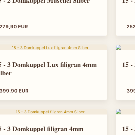
15 - 2 Domkuppel Muschel Silber
15 -
"description": "
Raumbeleuchtung
"image": "htt
online.de/image
279,90 EUR
25
"url": "https:/
"offers": {
"@type": "Off
"url": "https:/
"priceCurrenc
"price": "145
- 3 Domkuppel Lux filigran 4mm
"itemCondition"
"availability":
ilber
}
},
399,90 EUR
39
{
"@type": "Pro
"name": "Amun 
"brand": { "@ty
"category": "T
"material": "M
"description": "
 - 3 Domkuppel filigran 4mm
Charakter.",