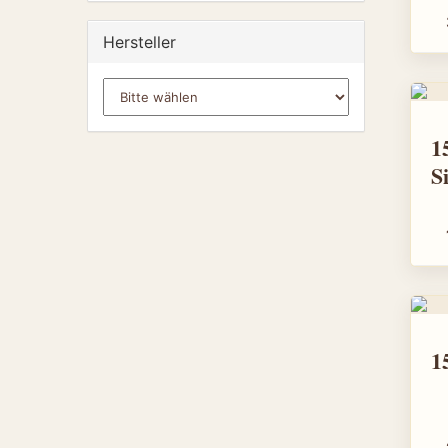
Hersteller
1
S
1