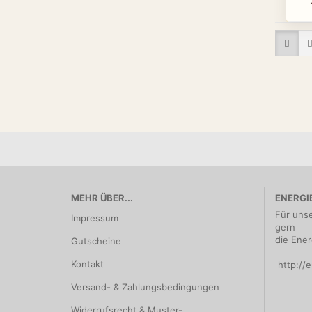
MEHR ÜBER...
ENERGI
Für uns
Impressum
gern
die Ener
Gutscheine
Kontakt
http://e
Versand- & Zahlungsbedingungen
Widerrufsrecht & Muster-