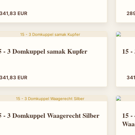
"offers": {
"@type": "Off
341,83 EUR
28
"url": "https:/
"priceCurrenc
"price": "139
"itemCondition"
"availability":
}
15 - 3 Domkuppel samak Kupfer
15 -
},
{
"@type": "Pro
"name": "Amun 
341,83 EUR
34
"brand": { "@ty
"category": "T
"material": "M
"description": 
organischem Desi
"image": "htt
15 - 3 Domkuppel Waagerecht Silber
15 -
online.de/image
"url": "https:/
Waag
"offers": {
"@type": "Off