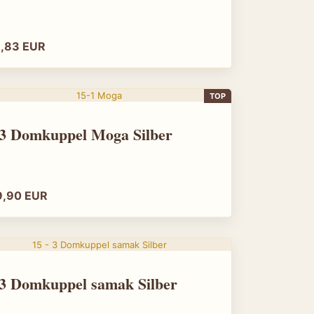
ps://www.amun-
s/product_images/popup_images/22-leuchte.jpg",
/www.amun-online.de/22-leuchte.html",
1,83 EUR
er",
/www.amun-online.de/22-leuchte.html",
y": "EUR",
TOP
.00",
: "https://schema.org/NewCondition",
 "https://schema.org/InStock"
15 - 3 Domkuppel Moga Silber
duct",
9,90 EUR
Tischleuchte Messing Modell 23",
pe": "Brand", "name": "Amun" },
ischleuchten",
essing",
"Handgefertigte Tischleuchte aus Messing mit warmem
15 - 3 Domkuppel samak Silber
ps://www.amun-
s/product_images/popup_images/23-tischleuchte.jpg",
/www.amun-online.de/23-tischleuchte.html",