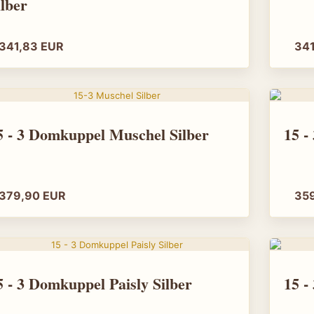
ilber
"image": "htt
online.de/image
"url": "https:/
"offers": {
341,83 EUR
34
"@type": "Off
"url": "https:/
"priceCurrenc
"price": "149
"itemCondition"
"availability":
15 - 3 Domkuppel Muschel Silber
}
},
{
"@type": "Pro
379,90 EUR
35
"name": "Amun 
"brand": { "@ty
"category": "T
"material": "M
"description": 
Lichtcharakter.",
15 - 3 Domkuppel Paisly Silber
"image": "htt
online.de/image
"url": "https:/